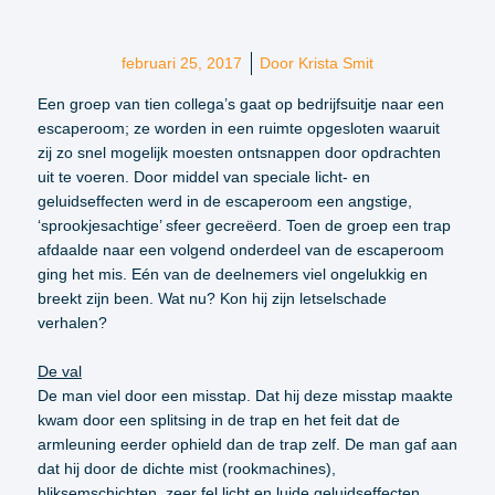
februari 25, 2017
Door
Krista Smit
Een groep van tien collega’s gaat op bedrijfsuitje naar een
escaperoom; ze worden in een ruimte opgesloten waaruit
zij zo snel mogelijk moesten ontsnappen door opdrachten
uit te voeren. Door middel van speciale licht- en
geluidseffecten werd in de escaperoom een angstige,
‘sprookjesachtige’ sfeer gecreëerd. Toen de groep een trap
afdaalde naar een volgend onderdeel van de escaperoom
ging het mis. Eén van de deelnemers viel ongelukkig en
breekt zijn been. Wat nu? Kon hij zijn letselschade
verhalen?
De val
De man viel door een misstap. Dat hij deze misstap maakte
kwam door een splitsing in de trap en het feit dat de
armleuning eerder ophield dan de trap zelf. De man gaf aan
dat hij door de dichte mist (rookmachines),
bliksemschichten, zeer fel licht en luide geluidseffecten