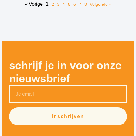
« Vorige
1
2
3
4
5
6
7
8
Volgende »
schrijf je in voor onze
nieuwsbrief
Inschrijven
Alternative: