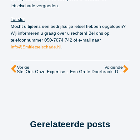
letselschade vergoeden.
Tot slot
Mocht u tijdens een bedrijfsuitje letsel hebben opgelopen?
Wij informeren u graag over u rechten! Bel ons op
telefoonnummer 050-7074 742 of e-mail naar
Info@smitletselschade.nl
.
Vorige
Volgende
Stel Ook Onze Expertise Op De Proef Op Rechtswinkel!
Een Grote Doorbraak: De NAM Is Aansprakelijk Voor Immateriële Schade Door Aardbevingen
Gerelateerde posts