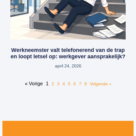
Werkneemster valt telefonerend van de trap
en loopt letsel op: werkgever aansprakelijk?
april 24, 2026
« Vorige
1
2
3
4
5
6
7
8
Volgende »