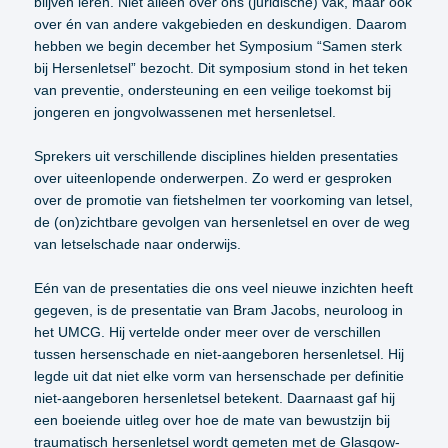
blijven leren. Niet alleen over ons (juridische) vak, maar ook
over én van andere vakgebieden en deskundigen. Daarom
hebben we begin december het Symposium “Samen sterk
bij Hersenletsel” bezocht. Dit symposium stond in het teken
van preventie, ondersteuning en een veilige toekomst bij
jongeren en jongvolwassenen met hersenletsel.
Sprekers uit verschillende disciplines hielden presentaties
over uiteenlopende onderwerpen. Zo werd er gesproken
over de promotie van fietshelmen ter voorkoming van letsel,
de (on)zichtbare gevolgen van hersenletsel en over de weg
van letselschade naar onderwijs.
Eén van de presentaties die ons veel nieuwe inzichten heeft
gegeven, is de presentatie van Bram Jacobs, neuroloog in
het UMCG. Hij vertelde onder meer over de verschillen
tussen hersenschade en niet-aangeboren hersenletsel. Hij
legde uit dat niet elke vorm van hersenschade per definitie
niet-aangeboren hersenletsel betekent. Daarnaast gaf hij
een boeiende uitleg over hoe de mate van bewustzijn bij
traumatisch hersenletsel wordt gemeten met de Glasgow-