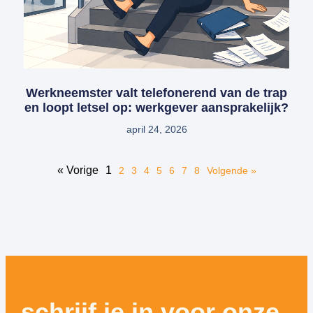
Werkneemster valt telefonerend van de trap
en loopt letsel op: werkgever aansprakelijk?
april 24, 2026
« Vorige
1
2
3
4
5
6
7
8
Volgende »
schrijf je in voor onze