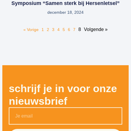
Symposium “Samen sterk bij Hersenletsel”
december 18, 2024
8
Volgende »
« Vorige
1
2
3
4
5
6
7
schrijf je in voor onze
nieuwsbrief