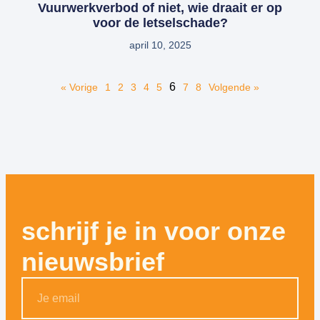
Vuurwerkverbod of niet, wie draait er op
voor de letselschade?
april 10, 2025
6
« Vorige
1
2
3
4
5
7
8
Volgende »
schrijf je in voor onze
nieuwsbrief