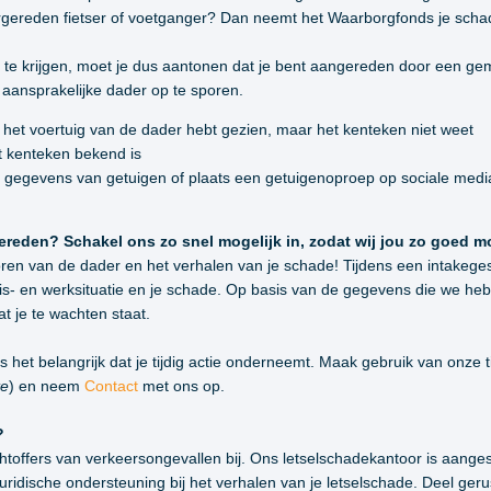
rgereden fietser of voetganger? Dan neemt het Waarborgfonds je schad
e krijgen, moet je dus aantonen dat je bent aangereden door een gem
 aansprakelijke dader op te sporen.
l het voertuig van de dader hebt gezien, maar het kenteken niet weet
t kenteken bekend is
 gegevens van getuigen of plaats een getuigenoproep op sociale medi
ereden? Schakel ons zo snel mogelijk in, zodat wij jou zo goed 
oren van de dader en het verhalen van je schade! Tijdens een intakegesp
uis- en werksituatie en je schade. Op basis van de gegevens die we h
at je te wachten staat.
 het belangrijk dat je tijdig actie onderneemt. Maak gebruik van onze t
te
) en neem
Contact
met ons op.
?
achtoffers van verkeersongevallen bij. Ons letselschadekantoor is aang
uridische ondersteuning bij het verhalen van je letselschade. Deel ger