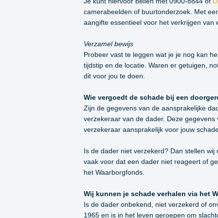
Je kunt hiervoor bellen met 0900-8844 of
O
camerabeelden of buurtonderzoek. Met een a
aangifte essentieel voor het verkrijgen van
Verzamel bewijs
Probeer vast te leggen wat je je nog kan he
tijdstip en de locatie. Waren er getuigen,
dit voor jou te doen.
Wie vergoedt de schade bij een doorge
Zijn de gegevens van de aansprakelijke da
verzekeraar van de dader. Deze gegevens vr
verzekeraar aansprakelijk voor jouw schade
Is de dader niet verzekerd? Dan stellen wij
vaak voor dat een dader niet reageert of g
het Waarborgfonds.
Wij kunnen je schade verhalen via het 
Is de dader onbekend, niet verzekerd of 
1965 en is in het leven geroepen om slach