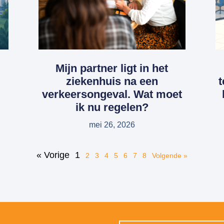
Mijn partner ligt in het
ziekenhuis na een
t
verkeersongeval. Wat moet
ik nu regelen?
mei 26, 2026
« Vorige
1
2
3
4
5
6
7
8
Volgende »