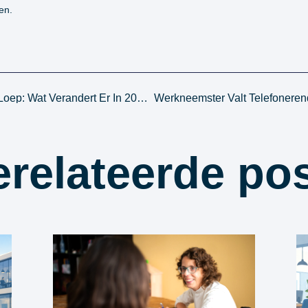
en.
Letselschade Richtlijnen Onder De Loep: Wat Verandert Er In 2026?
relateerde po