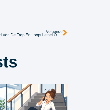
Volgende
Werkneemster Valt Telefonerend Van De Trap En Loopt Letsel Op: Werkgever Aansprakelijk?
sts