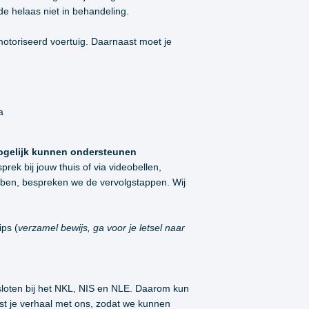
e helaas niet in behandeling.
otoriseerd voertuig. Daarnaast moet je
a
mogelijk kunnen ondersteunen
rek bij jouw thuis of via videobellen,
ebben, bespreken we de vervolgstappen. Wij
ips (
verzamel bewijs, ga voor je letsel naar
esloten bij het NKL, NIS en NLE. Daarom kun
ust je verhaal met ons, zodat we kunnen