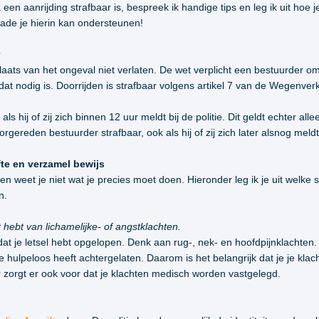
 een aanrijding strafbaar is, bespreek ik handige tips en leg ik uit ho
hade je hierin kan ondersteunen!
ats van het ongeval niet verlaten. De wet verplicht een bestuurder om
 dat nodig is. Doorrijden is strafbaar volgens artikel 7 van de Wegenver
s hij of zij zich binnen 12 uur meldt bij de politie. Dit geldt echter all
oorgereden bestuurder strafbaar, ook als hij of zij zich later alsnog meldt
fte en verzamel bewijs
 en weet je niet wat je precies moet doen. Hieronder leg ik je uit welk
n.
t hebt van lichamelijke- of angstklachten.
t je letsel hebt opgelopen. Denk aan rug-, nek- en hoofdpijnklachten.
 hulpeloos heeft achtergelaten. Daarom is het belangrijk dat je je klac
ar zorgt er ook voor dat je klachten medisch worden vastgelegd.