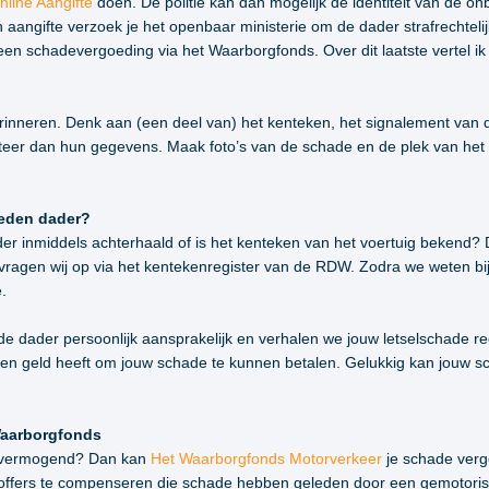
nline Aangifte
doen. De politie kan dan mogelijk de identiteit van de o
angifte verzoek je het openbaar ministerie om de dader strafrechtelij
 een schadevergoeding via het Waarborgfonds. Over dit laatste vertel ik 
rinneren. Denk aan (een deel van) het kenteken, het signalement van de
 noteer dan hun gegevens. Maak foto’s van de schade en de plek van h
reden dader?
der inmiddels achterhaald of is het kenteken van het voertuig bekend
agen wij op via het kentekenregister van de RDW. Zodra we weten bij w
.
 de dader persoonlijk aansprakelijk en verhalen we jouw letselschade r
een geld heeft om jouw schade te kunnen betalen. Gelukkig kan jouw s
Waarborgfonds
onvermogend? Dan kan
Het Waarborgfonds Motorverkeer
je schade verg
toffers te compenseren die schade hebben geleden door een gemotoris