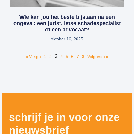
Wie kan jou het beste bijstaan na een
ongeval: een jurist, letselschadespecialist
of een advocaat?
oktober 16, 2025
3
« Vorige
1
2
4
5
6
7
8
Volgende »
schrijf je in voor onze
nieuwsbrief