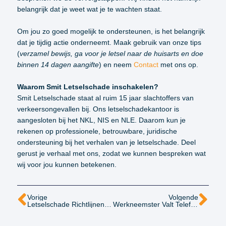
belangrijk dat je weet wat je te wachten staat.
Om jou zo goed mogelijk te ondersteunen, is het belangrijk
dat je tijdig actie onderneemt. Maak gebruik van onze tips
(
verzamel bewijs, ga voor je letsel naar de huisarts en doe
binnen 14 dagen aangifte
) en neem
Contact
met ons op.
Waarom Smit Letselschade inschakelen?
Smit Letselschade staat al ruim 15 jaar slachtoffers van
verkeersongevallen bij. Ons letselschadekantoor is
aangesloten bij het NKL, NIS en NLE. Daarom kun je
rekenen op professionele, betrouwbare, juridische
ondersteuning bij het verhalen van je letselschade. Deel
gerust je verhaal met ons, zodat we kunnen bespreken wat
wij voor jou kunnen betekenen.
Vorige
Volgende
Letselschade Richtlijnen Onder De Loep: Wat Verandert Er In 2026?
Werkneemster Valt Telefonerend Van De Trap En Loopt Letsel Op: Werkgever Aansprakelijk?