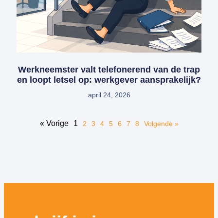
Werkneemster valt telefonerend van de trap
en loopt letsel op: werkgever aansprakelijk?
april 24, 2026
« Vorige
1
2
3
4
5
6
7
8
Volgende »