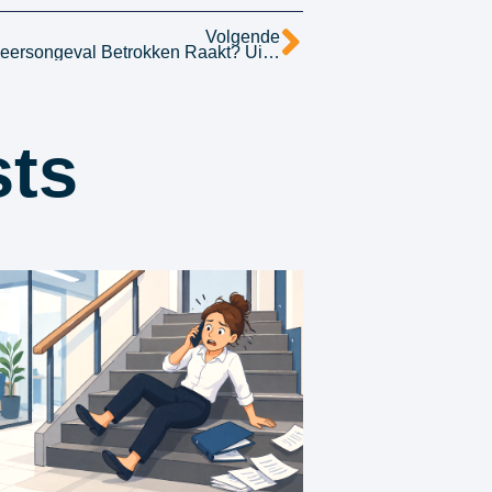
Volgende
Wat Als Jouw Kind Bij Een Verkeersongeval Betrokken Raakt? Uitleg Over Artikel 185 WVW En Schadevergoeding.
sts