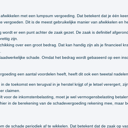
aak afwikkelen met een lumpsum vergoeding. Dat betekent dat je één kee
te vergoeden. Dit is de meest gebruikelijke manier van afwikkelen en he
wordt er een punt achter de zaak gezet. De zaak is definitief afgero
ettig zijn.
eschikking over een groot bedrag. Dat kan handig zijn als je financieel k
.
daadwerkelijke schade. Omdat het bedrag wordt gebaseerd op een insc
oeding een aantal voordelen heeft, heeft dit ook een tweetal nadelen
n de toekomst een terugval in je herstel krijgt of je letsel verergert, z
er claimen.
 voor de inkomstenbelasting, moet je wel vermogensbelasting betalen.
we hier in de berekening van de schadevergoeding rekening mee, maar b
en om de schade periodiek af te wikkelen. Dat betekent dat de zaak op va