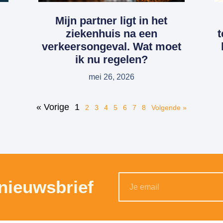
Mijn partner ligt in het
ziekenhuis na een
t
verkeersongeval. Wat moet
ik nu regelen?
mei 26, 2026
« Vorige
1
2
3
4
5
6
7
8
Volgende »
 nieuwsbrief
Alternative: