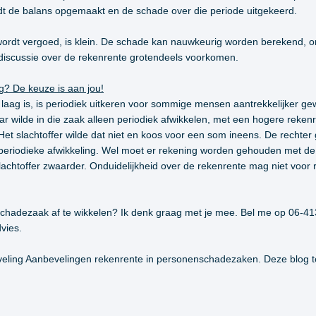
rdt de balans opgemaakt en de schade over die periode uitgekeerd.
e wordt vergoed, is klein. De schade kan nauwkeurig worden berekend,
 discussie over de rekenrente grotendeels voorkomen.
g? De keuze is aan jou!
laag is, is periodiek uitkeren voor sommige mensen aantrekkelijker ge
ar wilde in die zaak alleen periodiek afwikkelen, met een hogere reken
 slachtoffer wilde dat niet en koos voor een som ineens. De rechter gi
 periodieke afwikkeling. Wel moet er rekening worden gehouden met de 
chtoffer zwaarder. Onduidelijkheid over de rekenrente mag niet voor r
elschadezaak af te wikkelen? Ik denk graag met je mee. Bel me op 06-4
vies.
eveling Aanbevelingen rekenrente in personenschadezaken. Deze blog 