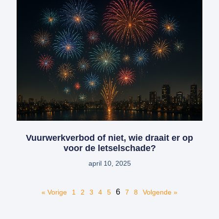
Vuurwerkverbod of niet, wie draait er op
voor de letselschade?
april 10, 2025
6
« Vorige
1
2
3
4
5
7
8
Volgende »