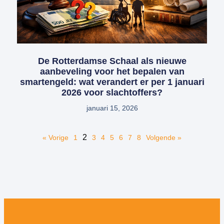
De Rotterdamse Schaal als nieuwe
aanbeveling voor het bepalen van
smartengeld: wat verandert er per 1 januari
2026 voor slachtoffers?
januari 15, 2026
2
« Vorige
1
3
4
5
6
7
8
Volgende »