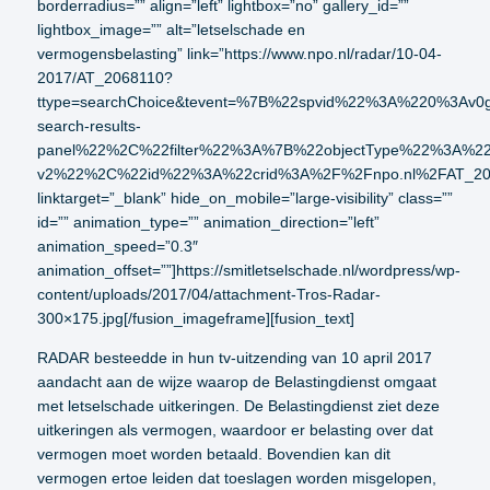
borderradius=”” align=”left” lightbox=”no” gallery_id=””
lightbox_image=”” alt=”letselschade en
vermogensbelasting” link=”https://www.npo.nl/radar/10-04-
2017/AT_2068110?
ttype=searchChoice&tevent=%7B%22spvid%22%3A%220%3
search-results-
panel%22%2C%22filter%22%3A%7B%22objectType%22%3A%
v2%22%2C%22id%22%3A%22crid%3A%2F%2Fnpo.nl%2FAT_2
linktarget=”_blank” hide_on_mobile=”large-visibility” class=””
id=”” animation_type=”” animation_direction=”left”
animation_speed=”0.3″
animation_offset=””]https://smitletselschade.nl/wordpress/wp-
content/uploads/2017/04/attachment-Tros-Radar-
300×175.jpg[/fusion_imageframe][fusion_text]
RADAR besteedde in hun tv-uitzending van 10 april 2017
aandacht aan de wijze waarop de Belastingdienst omgaat
met letselschade uitkeringen. De Belastingdienst ziet deze
uitkeringen als vermogen, waardoor er belasting over dat
vermogen moet worden betaald. Bovendien kan dit
vermogen ertoe leiden dat toeslagen worden misgelopen,