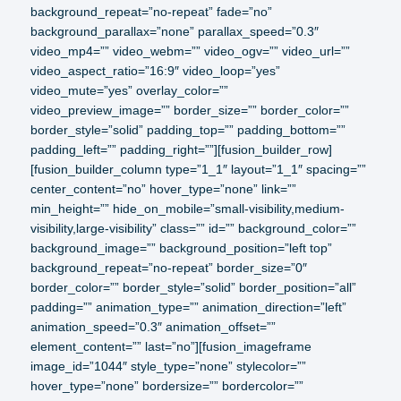
background_repeat=”no-repeat” fade=”no”
background_parallax=”none” parallax_speed=”0.3″
video_mp4=”” video_webm=”” video_ogv=”” video_url=””
video_aspect_ratio=”16:9″ video_loop=”yes”
video_mute=”yes” overlay_color=””
video_preview_image=”” border_size=”” border_color=””
border_style=”solid” padding_top=”” padding_bottom=””
padding_left=”” padding_right=””][fusion_builder_row]
[fusion_builder_column type=”1_1″ layout=”1_1″ spacing=””
center_content=”no” hover_type=”none” link=””
min_height=”” hide_on_mobile=”small-visibility,medium-
visibility,large-visibility” class=”” id=”” background_color=””
background_image=”” background_position=”left top”
background_repeat=”no-repeat” border_size=”0″
border_color=”” border_style=”solid” border_position=”all”
padding=”” animation_type=”” animation_direction=”left”
animation_speed=”0.3″ animation_offset=””
element_content=”” last=”no”][fusion_imageframe
image_id=”1044″ style_type=”none” stylecolor=””
hover_type=”none” bordersize=”” bordercolor=””