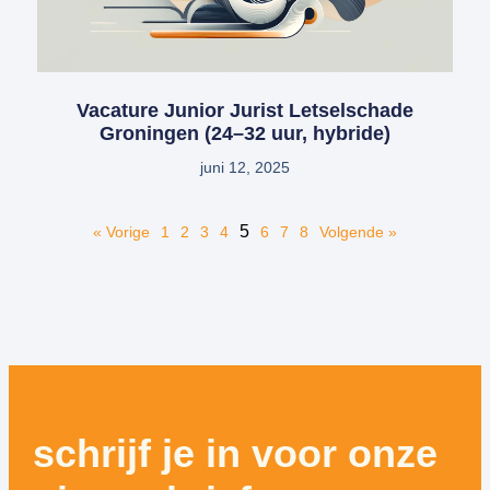
Vacature Junior Jurist Letselschade
Groningen (24–32 uur, hybride)
juni 12, 2025
5
« Vorige
1
2
3
4
6
7
8
Volgende »
schrijf je in voor onze