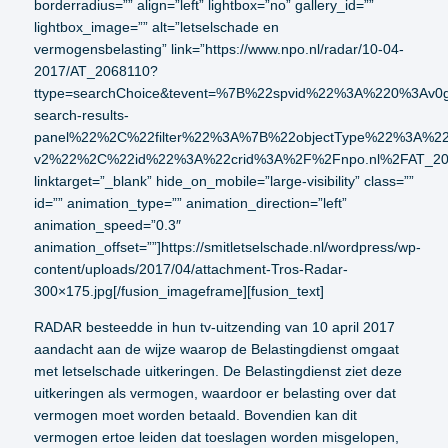
borderradius=”” align=”left” lightbox=”no” gallery_id=””
lightbox_image=”” alt=”letselschade en
vermogensbelasting” link=”https://www.npo.nl/radar/10-04-
2017/AT_2068110?
ttype=searchChoice&tevent=%7B%22spvid%22%3A%220%3
search-results-
panel%22%2C%22filter%22%3A%7B%22objectType%22%3A%
v2%22%2C%22id%22%3A%22crid%3A%2F%2Fnpo.nl%2FAT_2
linktarget=”_blank” hide_on_mobile=”large-visibility” class=””
id=”” animation_type=”” animation_direction=”left”
animation_speed=”0.3″
animation_offset=””]https://smitletselschade.nl/wordpress/wp-
content/uploads/2017/04/attachment-Tros-Radar-
300×175.jpg[/fusion_imageframe][fusion_text]
RADAR besteedde in hun tv-uitzending van 10 april 2017
aandacht aan de wijze waarop de Belastingdienst omgaat
met letselschade uitkeringen. De Belastingdienst ziet deze
uitkeringen als vermogen, waardoor er belasting over dat
vermogen moet worden betaald. Bovendien kan dit
vermogen ertoe leiden dat toeslagen worden misgelopen,