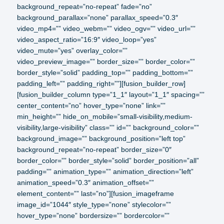
background_repeat=”no-repeat” fade=”no”
background_parallax=”none” parallax_speed=”0.3″
video_mp4=”” video_webm=”” video_ogv=”” video_url=””
video_aspect_ratio=”16:9″ video_loop=”yes”
video_mute=”yes” overlay_color=””
video_preview_image=”” border_size=”” border_color=””
border_style=”solid” padding_top=”” padding_bottom=””
padding_left=”” padding_right=””][fusion_builder_row]
[fusion_builder_column type=”1_1″ layout=”1_1″ spacing=””
center_content=”no” hover_type=”none” link=””
min_height=”” hide_on_mobile=”small-visibility,medium-
visibility,large-visibility” class=”” id=”” background_color=””
background_image=”” background_position=”left top”
background_repeat=”no-repeat” border_size=”0″
border_color=”” border_style=”solid” border_position=”all”
padding=”” animation_type=”” animation_direction=”left”
animation_speed=”0.3″ animation_offset=””
element_content=”” last=”no”][fusion_imageframe
image_id=”1044″ style_type=”none” stylecolor=””
hover_type=”none” bordersize=”” bordercolor=””