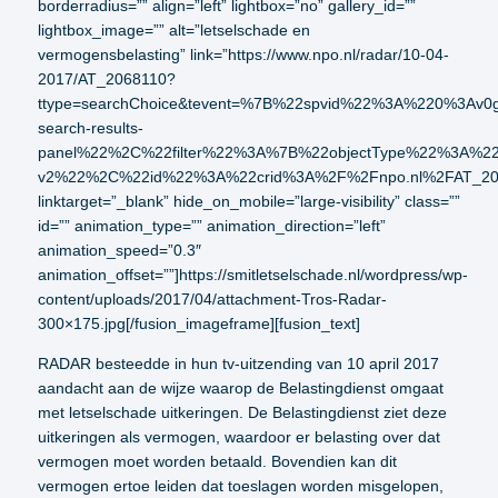
borderradius=”” align=”left” lightbox=”no” gallery_id=””
lightbox_image=”” alt=”letselschade en
vermogensbelasting” link=”https://www.npo.nl/radar/10-04-
2017/AT_2068110?
ttype=searchChoice&tevent=%7B%22spvid%22%3A%220%3
search-results-
panel%22%2C%22filter%22%3A%7B%22objectType%22%3A%
v2%22%2C%22id%22%3A%22crid%3A%2F%2Fnpo.nl%2FAT_2
linktarget=”_blank” hide_on_mobile=”large-visibility” class=””
id=”” animation_type=”” animation_direction=”left”
animation_speed=”0.3″
animation_offset=””]https://smitletselschade.nl/wordpress/wp-
content/uploads/2017/04/attachment-Tros-Radar-
300×175.jpg[/fusion_imageframe][fusion_text]
RADAR besteedde in hun tv-uitzending van 10 april 2017
aandacht aan de wijze waarop de Belastingdienst omgaat
met letselschade uitkeringen. De Belastingdienst ziet deze
uitkeringen als vermogen, waardoor er belasting over dat
vermogen moet worden betaald. Bovendien kan dit
vermogen ertoe leiden dat toeslagen worden misgelopen,