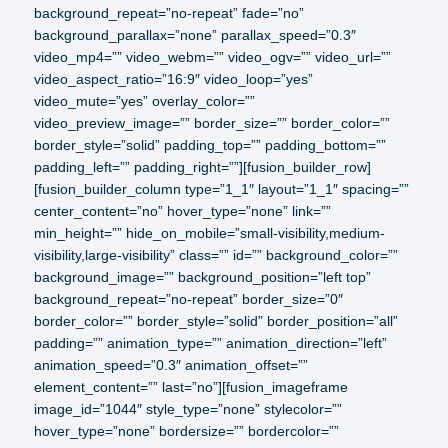
background_repeat=”no-repeat” fade=”no”
background_parallax=”none” parallax_speed=”0.3″
video_mp4=”” video_webm=”” video_ogv=”” video_url=””
video_aspect_ratio=”16:9″ video_loop=”yes”
video_mute=”yes” overlay_color=””
video_preview_image=”” border_size=”” border_color=””
border_style=”solid” padding_top=”” padding_bottom=””
padding_left=”” padding_right=””][fusion_builder_row]
[fusion_builder_column type=”1_1″ layout=”1_1″ spacing=””
center_content=”no” hover_type=”none” link=””
min_height=”” hide_on_mobile=”small-visibility,medium-
visibility,large-visibility” class=”” id=”” background_color=””
background_image=”” background_position=”left top”
background_repeat=”no-repeat” border_size=”0″
border_color=”” border_style=”solid” border_position=”all”
padding=”” animation_type=”” animation_direction=”left”
animation_speed=”0.3″ animation_offset=””
element_content=”” last=”no”][fusion_imageframe
image_id=”1044″ style_type=”none” stylecolor=””
hover_type=”none” bordersize=”” bordercolor=””