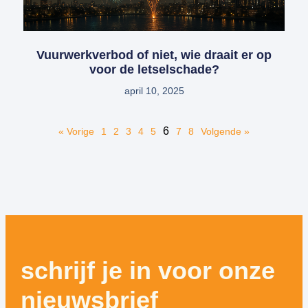
Vuurwerkverbod of niet, wie draait er op
voor de letselschade?
april 10, 2025
6
« Vorige
1
2
3
4
5
7
8
Volgende »
schrijf je in voor onze
nieuwsbrief