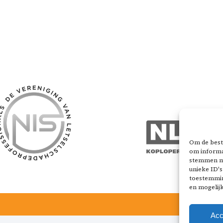
Om de beste
om informat
stemmen me
unieke ID's
toestemming
en mogelij
Acc