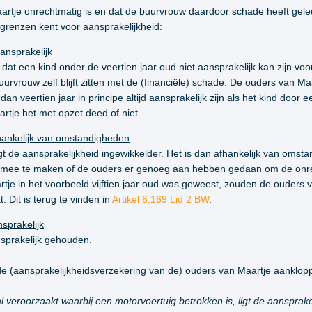
rtje onrechtmatig is en dat de buurvrouw daardoor schade heeft geled
sgrenzen kent voor aansprakelijkheid:
aansprakelijk
) dat een kind onder de veertien jaar oud niet aansprakelijk kan zijn v
urvrouw zelf blijft zitten met de (financiële) schade. De ouders van Maar
dan veertien jaar in principe altijd aansprakelijk zijn als het kind doo
artje het met opzet deed of niet.
afhankelijk van omstandigheden
ligt de aansprakelijkheid ingewikkelder. Het is dan afhankelijk van oms
eeld mee te maken of de ouders er genoeg aan hebben gedaan om de on
aartje in het voorbeeld vijftien jaar oud was geweest, zouden de ouders v
 Dit is terug te vinden in
Artikel 6:169 Lid 2 BW
.
nsprakelijk
nsprakelijk gehouden.
 de (aansprakelijkheidsverzekering van de) ouders van Maartje aanklo
veroorzaakt waarbij een motorvoertuig betrokken is, ligt de aansprake