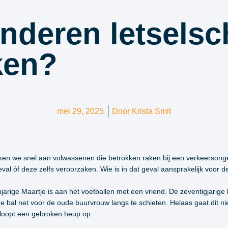
inderen letsels
ken?
mei 29, 2025
Door
Krista Smit
n we snel aan volwassenen die betrokken raken bij een verkeersonge
val óf deze zelfs veroorzaken. Wie is in dat geval aansprakelijk voor 
arige Maartje is aan het voetballen met een vriend. De zeventigjarige
 de bal net voor de oude buurvrouw langs te schieten. Helaas gaat dit 
n loopt een gebroken heup op.