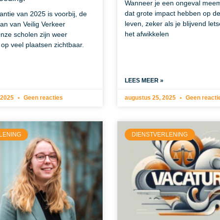
Wanneer je een ongeval meem
dat grote impact hebben op de 
tie van 2025 is voorbij, de
leven, zeker als je blijvend lets
an van Veilig Verkeer
het afwikkelen
nze scholen zijn weer
op veel plaatsen zichtbaar.
LEES MEER »
 2025
Geen reacties
augustus 25, 2025
Geen reacti
LENING
DIENSTVERLENING