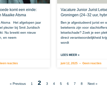
goede komt een einde:
Vacature Junior Jurist Let
n Maaike Atsma
Groningen (24–32 uur, hybr
 Atsma Het afgelopen jaar
Ben je afgestudeerd jurist en w
l plezier bij Smit Juridisch
betekenis zijn voor slachtoffer
kt. Nu breekt een nieuw
letselschade? Zoek je een ple
n, en neem
direct verantwoordelijkheid krijg
wordt
LEES MEER »
een reacties
juni 12, 2025
Geen reacties
2
« Previous
1
3
4
5
6
7
8
Next »