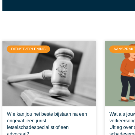
DIENSTVERLENING
AANSPRAKE
Wie kan jou het beste bijstaan na een
Wat als jouw
ongeval: een jurist,
verkeersong
letselschadespecialist of een
Uitleg over
advocaat?
schadeverg