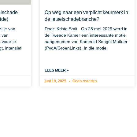
selschade
Op weg naar een verplicht keurmerk in
ide)
de letselschadebranche?
il je van
Door: Krista Smit Op 28 mei 2025 werd in
s van
de Tweede Kamer een interessante motie
k waar je
aangenomen van Kamerlid Songül Mutluer
t, intensief
(PvdA/GroenLinks). In die motie
LEES MEER »
juni 10, 2025
Geen reacties