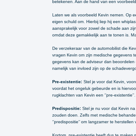
betekenen. Aan de hand van een voorbeeld z
Laten we als voorbeeld Kevin nemen. Op een 
eigen schuld om. Hierbij liep hij een whipla
aansprakelijk voor zowel de schade aan zijn
omdat deze gemakkelijk aan te tonen is. Ma
De verzekeraar van de automobilist die Kevi
vragen Kevin om zijn medische gegevens t
gegevens kan de adviseur dan beoordelen of 
namelijk van invloed zijn op de schadevergoe
Pre-existentie:
Stel je voor dat Kevin, voord
voordat het ongeluk gebeurde en is hiervoor
rugklachten van Kevin een ‘’pre-existentie’’
Predispositie:
Stel je nu voor dat Kevin na
zouden doen. Zelfs met medische behandelin
‘’predispositie’’ om langzamer te herstellen
Kortom, pre-existentie heeft dus te maken m