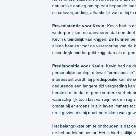
natuurlijke aanleg om op een bepaalde man
schadevergoeding, afhankelijk van of hij te 
Pre-existentie voor Kevin:
Kevin had in di
wederpartij kan nu aanvoeren dat een deel 
Kevin uiteindelijk kan krijgen. Ze kunnen 
alleen betalen voor de verergering van de 
uiteindelijk minder geld krijgt dan als er g
Predispositie voor Kevin:
Kevin had na de
persoonlijke aanleg, oftewel ‘’predispositie’
interessant wordt: bij predispositie kan d
gedurende een langere tijd vergoeding kan 
hersteld of totdat er geen verdere verbeteri
waarschijnlijk toch last van zijn nek en r
omdat hij er ergens in zijn leven immers t
eruit gezien als hij nooit betrokken was gew
Het belangrijkste om te onthouden is dat d
de behandelend sector. Het is hierbij altij