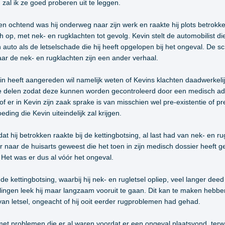
al ik ze goed proberen uit te leggen.
ochtend was hij onderweg naar zijn werk en raakte hij plots betrokken 
sh op, met nek- en rugklachten tot gevolg. Kevin stelt de automobilist d
 auto als de letselschade die hij heeft opgelopen bij het ongeval. De s
ar de nek- en rugklachten zijn een ander verhaal.
n heeft aangereden wil namelijk weten of Kevins klachten daadwerkelij
e delen zodat deze kunnen worden gecontroleerd door een medisch ad
er in Kevin zijn zaak sprake is van misschien wel pre-existentie of pre
ding die Kevin uiteindelijk zal krijgen.
at hij betrokken raakte bij de kettingbotsing, al last had van nek- en rug
 naar de huisarts geweest die het toen in zijn medisch dossier heeft g
. Het was er dus al vóór het ongeval.
 de kettingbotsing, waarbij hij nek- en rugletsel opliep, veel langer de
gen leek hij maar langzaam vooruit te gaan. Dit kan te maken hebben 
 van letsel, ongeacht of hij ooit eerder rugproblemen had gehad.
et problemen die er al waren voordat er een ongeval plaatsvond, terwijl