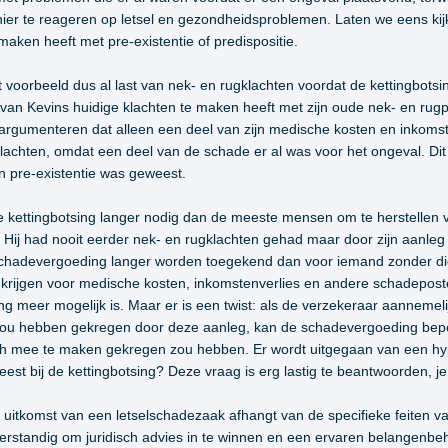
ier te reageren op letsel en gezondheidsproblemen. Laten we eens ki
maken heeft met pre-existentie of predispositie.
t voorbeeld dus al last van nek- en rugklachten voordat de kettingbots
van Kevins huidige klachten te maken heeft met zijn oude nek- en rugp
beargumenteren dat alleen een deel van zijn medische kosten en inkom
klachten, omdat een deel van de schade er al was voor het ongeval. D
een pre-existentie was geweest.
 kettingbotsing langer nodig dan de meeste mensen om te herstellen van
’. Hij had nooit eerder nek- en rugklachten gehad maar door zijn aanleg i
e schadevergoeding langer worden toegekend dan voor iemand zonder di
krijgen voor medische kosten, inkomstenverlies en andere schadeposten
ng meer mogelijk is. Maar er is een twist: als de verzekeraar aannemelij
ug zou hebben gekregen door deze aanleg, kan de schadevergoeding bep
och mee te maken gekregen zou hebben. Er wordt uitgegaan van een hyp
eest bij de kettingbotsing? Deze vraag is erg lastig te beantwoorden, je
e uitkomst van een letselschadezaak afhangt van de specifieke feiten 
d verstandig om juridisch advies in te winnen en een ervaren belangenb