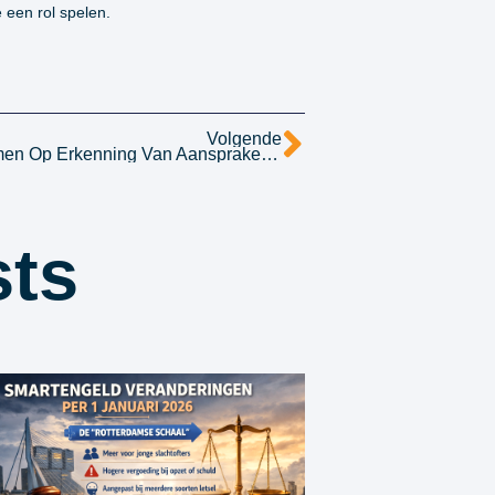
 een rol spelen.
Volgende
Mag Een Verzekeraar Terugkomen Op Erkenning Van Aansprakelijkheid?
sts