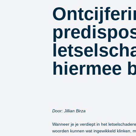
Ontcijfer
predispos
letselsch
hiermee 
Door: Jillian Birza
Wanneer je je verdiept in het letselschader
woorden kunnen wat ingewikkeld klinken, ma