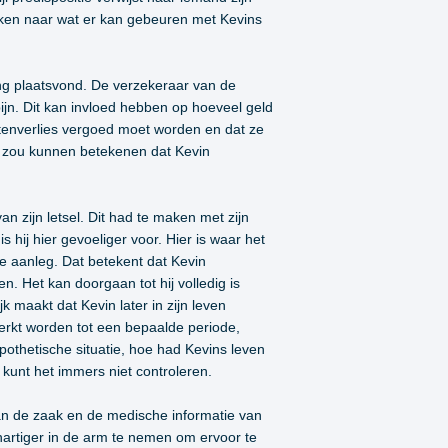
jken naar wat er kan gebeuren met Kevins
ing plaatsvond. De verzekeraar van de
ijn. Dit kan invloed hebben op hoeveel geld
stenverlies vergoed moet worden en dat ze
it zou kunnen betekenen dat Kevin
 zijn letsel. Dit had te maken met zijn
s hij hier gevoeliger voor. Hier is waar het
e aanleg. Dat betekent dat Kevin
. Het kan doorgaan tot hij volledig is
k maakt dat Kevin later in zijn leven
erkt worden tot een bepaalde periode,
othetische situatie, hoe had Kevins leven
 kunt het immers niet controleren.
van de zaak en de medische informatie van
ehartiger in de arm te nemen om ervoor te