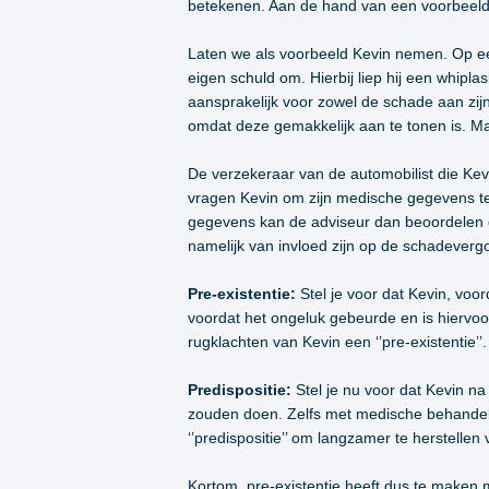
betekenen. Aan de hand van een voorbeeld z
Laten we als voorbeeld Kevin nemen. Op een 
eigen schuld om. Hierbij liep hij een whipla
aansprakelijk voor zowel de schade aan zijn
omdat deze gemakkelijk aan te tonen is. Ma
De verzekeraar van de automobilist die Kevi
vragen Kevin om zijn medische gegevens t
gegevens kan de adviseur dan beoordelen of 
namelijk van invloed zijn op de schadevergoe
Pre-existentie:
Stel je voor dat Kevin, voord
voordat het ongeluk gebeurde en is hiervoor
rugklachten van Kevin een ‘’pre-existentie’’
Predispositie:
Stel je nu voor dat Kevin na
zouden doen. Zelfs met medische behandelin
‘’predispositie’’ om langzamer te herstellen
Kortom, pre-existentie heeft dus te maken m