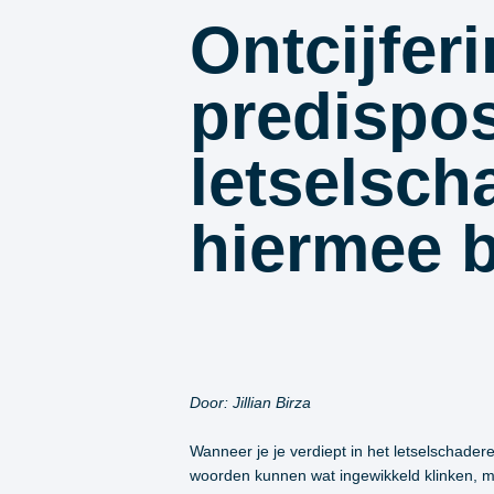
Ontcijfer
predispos
letselsch
hiermee 
Door: Jillian Birza
Wanneer je je verdiept in het letselschader
woorden kunnen wat ingewikkeld klinken, ma