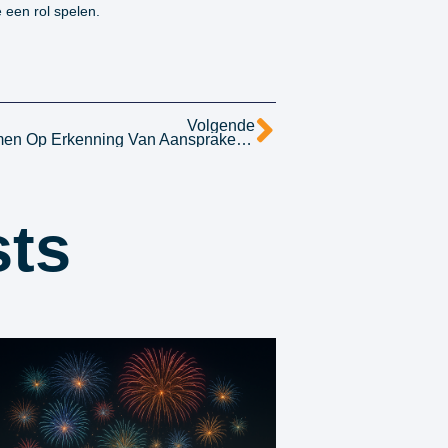
 een rol spelen.
Volgende
Mag Een Verzekeraar Terugkomen Op Erkenning Van Aansprakelijkheid?
sts