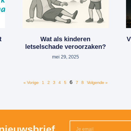
t
Wat als kinderen
V
letselschade veroorzaken?
mei 29, 2025
6
« Vorige
1
2
3
4
5
7
8
Volgende »
 nieuwsbrief