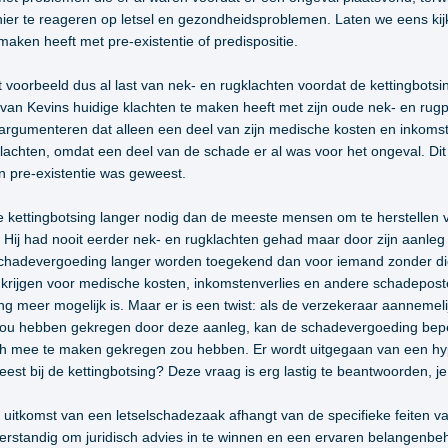
ier te reageren op letsel en gezondheidsproblemen. Laten we eens ki
maken heeft met pre-existentie of predispositie.
t voorbeeld dus al last van nek- en rugklachten voordat de kettingbots
van Kevins huidige klachten te maken heeft met zijn oude nek- en rugp
beargumenteren dat alleen een deel van zijn medische kosten en inkom
klachten, omdat een deel van de schade er al was voor het ongeval. D
een pre-existentie was geweest.
 kettingbotsing langer nodig dan de meeste mensen om te herstellen van
’. Hij had nooit eerder nek- en rugklachten gehad maar door zijn aanleg i
e schadevergoeding langer worden toegekend dan voor iemand zonder di
krijgen voor medische kosten, inkomstenverlies en andere schadeposten
ng meer mogelijk is. Maar er is een twist: als de verzekeraar aannemelij
ug zou hebben gekregen door deze aanleg, kan de schadevergoeding bep
och mee te maken gekregen zou hebben. Er wordt uitgegaan van een hyp
eest bij de kettingbotsing? Deze vraag is erg lastig te beantwoorden, je
e uitkomst van een letselschadezaak afhangt van de specifieke feiten 
d verstandig om juridisch advies in te winnen en een ervaren belangenb