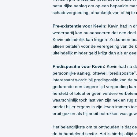
natuurlijke aanleg om op een bepaalde man
schadevergoeding, afhankelijk van of hij te 
Pre-existentie voor Kevin:
Kevin had in di
wederpartij kan nu aanvoeren dat een deel 
Kevin uiteindelijk kan krijgen. Ze kunnen 
alleen betalen voor de verergering van de 
uiteindelijk minder geld krijgt dan als er g
Predispositie voor Kevin:
Kevin had na de
persoonlijke aanleg, oftewel ‘’predispositie’
interessant wordt: bij predispositie kan d
gedurende een langere tijd vergoeding kan 
hersteld of totdat er geen verdere verbeteri
waarschijnlijk toch last van zijn nek en r
omdat hij er ergens in zijn leven immers t
eruit gezien als hij nooit betrokken was gew
Het belangrijkste om te onthouden is dat d
de behandelend sector. Het is hierbij altij