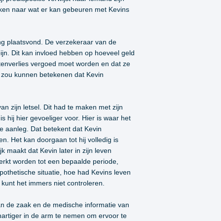
jken naar wat er kan gebeuren met Kevins
ing plaatsvond. De verzekeraar van de
ijn. Dit kan invloed hebben op hoeveel geld
stenverlies vergoed moet worden en dat ze
it zou kunnen betekenen dat Kevin
 zijn letsel. Dit had te maken met zijn
s hij hier gevoeliger voor. Hier is waar het
e aanleg. Dat betekent dat Kevin
. Het kan doorgaan tot hij volledig is
k maakt dat Kevin later in zijn leven
erkt worden tot een bepaalde periode,
othetische situatie, hoe had Kevins leven
 kunt het immers niet controleren.
van de zaak en de medische informatie van
ehartiger in de arm te nemen om ervoor te