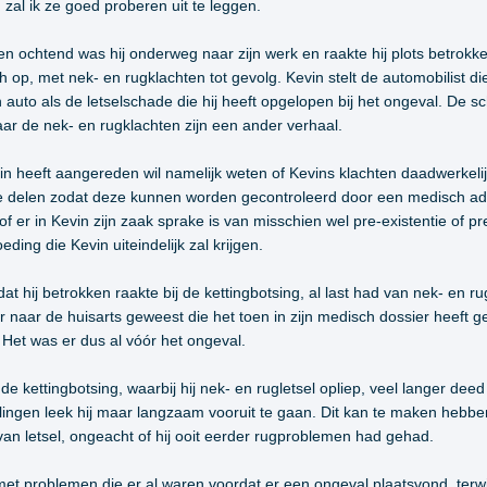
al ik ze goed proberen uit te leggen.
ochtend was hij onderweg naar zijn werk en raakte hij plots betrokken 
sh op, met nek- en rugklachten tot gevolg. Kevin stelt de automobilist d
 auto als de letselschade die hij heeft opgelopen bij het ongeval. De s
ar de nek- en rugklachten zijn een ander verhaal.
n heeft aangereden wil namelijk weten of Kevins klachten daadwerkelij
e delen zodat deze kunnen worden gecontroleerd door een medisch ad
er in Kevin zijn zaak sprake is van misschien wel pre-existentie of pre
ding die Kevin uiteindelijk zal krijgen.
at hij betrokken raakte bij de kettingbotsing, al last had van nek- en rug
 naar de huisarts geweest die het toen in zijn medisch dossier heeft g
. Het was er dus al vóór het ongeval.
 de kettingbotsing, waarbij hij nek- en rugletsel opliep, veel langer de
gen leek hij maar langzaam vooruit te gaan. Dit kan te maken hebben 
 van letsel, ongeacht of hij ooit eerder rugproblemen had gehad.
et problemen die er al waren voordat er een ongeval plaatsvond, terwijl