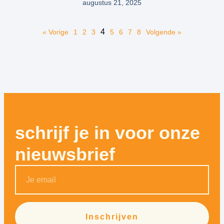
augustus 21, 2025
4
« Vorige
1
2
3
5
6
7
8
Volgende »
schrijf je in voor onze
nieuwsbrief
Inschrijven