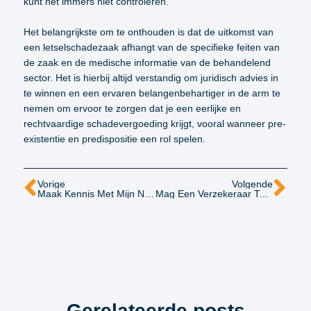
kunt het immers niet controleren.
Het belangrijkste om te onthouden is dat de uitkomst van
een letselschadezaak afhangt van de specifieke feiten van
de zaak en de medische informatie van de behandelend
sector. Het is hierbij altijd verstandig om juridisch advies in
te winnen en een ervaren belangenbehartiger in de arm te
nemen om ervoor te zorgen dat je een eerlijke en
rechtvaardige schadevergoeding krijgt, vooral wanneer pre-
existentie en predispositie een rol spelen.
Vorige
Volgende
Maak Kennis Met Mijn Nieuwe Stagiaire: Jillian Birza!
Mag Een Verzekeraar Terugkomen Op Erkenning Van Aansprakelijkheid?
Gerelateerde posts